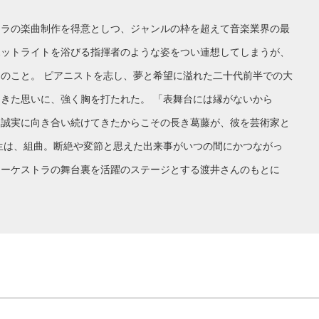
トラの楽曲制作を得意としつ、ジャンルの枠を超えて音楽業界の最
ポットライトを浴びる指揮者のような姿をつい連想してしまうが、
のこと。 ピアニストを志し、夢と希望に溢れた二十代前半での大
きた思いに、強く胸を打たれた。 「表舞台には縁がないから
、誠実に向き合い続けてきたからこその長き葛藤が、彼を芸術家と
生は、組曲。断絶や変節と思えた出来事がいつの間にかつながっ
オーケストラの舞台裏を活躍のステージとする渡井さんのもとに