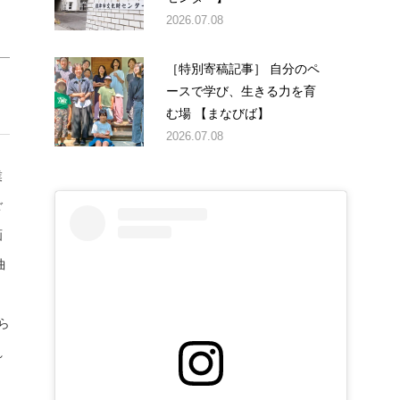
2026.07.08
［特別寄稿記事］ 自分のペ
ースで学び、生きる力を育
む場 【まなびば】
2026.07.08
業
ご
画
曲
に
ら
れ