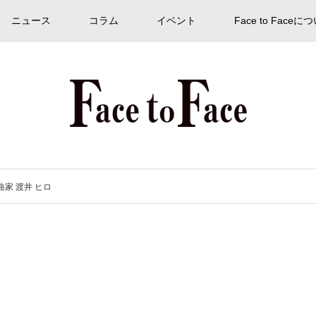
ニュース
コラム
イベント
Face to Faceに
作曲家 渡井 ヒロ
ロ