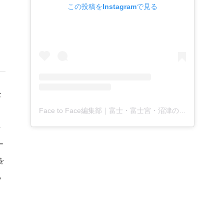
この投稿をInstagramで見る
む
Face to Face編集部｜富士・富士宮・沼津の地域月刊新聞(@facetoface.contextually)がシェアした投稿
、
を
ー
を
る