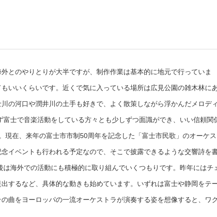
海外とのやりとりが大半ですが、制作作業は基本的に地元で行っていま
てもいいくらいです。近くで気に入っている場所は広見公園の雑木林に
士川の河口や潤井川の土手も好きで、よく散策しながら浮かんだメロデ
ず富士で音楽活動をしている方々とも少しずつ面識ができ、いい信頼関
。現在、来年の富士市市制50周年を記念した「富士市民歌」のオーケス
記念イベントも行われる予定なので、そこで披露できるような交響詩を
後は海外での活動にも積極的に取り組んでいくつもりです。昨年にはチ
提出するなど、具体的な動きも始めています。いずれは富士や静岡をテ
その曲をヨーロッパの一流オーケストラが演奏する姿を想像すると、ワ