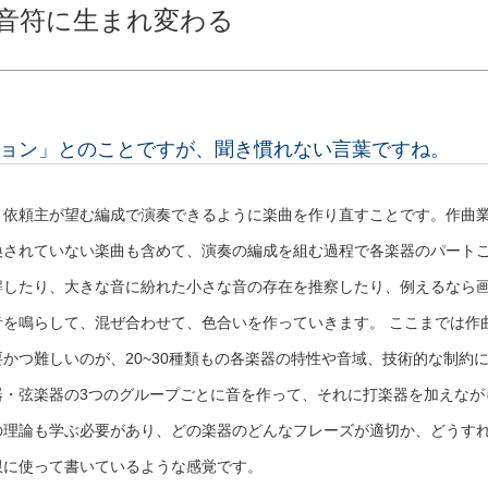
音符に生まれ変わる
ョン」とのことですが、聞き慣れない言葉ですね。
、依頼主が望む編成で演奏できるように楽曲を作り直すことです。作曲
換されていない楽曲も含めて、演奏の編成を組む過程で各楽器のパート
解したり、大きな音に紛れた小さな音の存在を推察したり、例えるなら
を鳴らして、混ぜ合わせて、色合いを作っていきます。 ここまでは作
かつ難しいのが、20~30種類もの各楽器の特性や音域、技術的な制約
器・弦楽器の3つのグループごとに音を作って、それに打楽器を加えなが
の理論も学ぶ必要があり、どの楽器のどんなフレーズが適切か、どうす
限に使って書いているような感覚です。