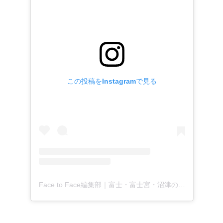
この投稿をInstagramで見る
Face to Face編集部｜富士・富士宮・沼津の地域月刊新聞(@facetoface.contextually)がシェアした投稿