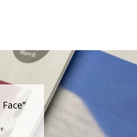
ace”
す。