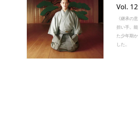
Vol.
《継承の
担い手。
た少年期
した。