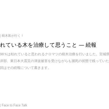
樹木医が行く！
枯れている木を治療して思うこと ― 続報
98％は枯れていると思われるクロマツの樹木治療を行いました。宮城
沿岸部、東日本大震災の津波被害を受けながらも瀕死の状態で残ってい
今回はその続報について書きます。
Face to Face Talk