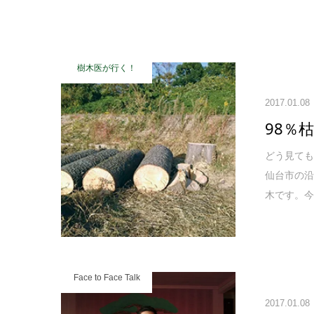
樹木医が行く！
2017.01.08
98％
どう見ても
仙台市の
木です。
Face to Face Talk
2017.01.08