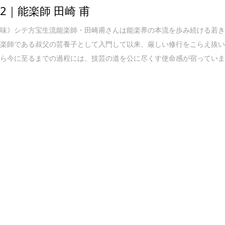
 122｜能楽師 田崎 甫
意味》シテ方宝生流能楽師・田崎甫さんは能楽界の本流を歩み続ける若
能楽師である叔父の芸養子として入門して以来、厳しい修行をこらえ抜
から今に至るまでの過程には、技芸の道を公に尽くす使命感が宿ってい