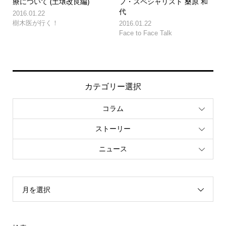
療について (土壌改良編)
フ・スペシャリスト 桑原 和
代
2016.01.22
樹木医が行く！
2016.01.22
Face to Face Talk
カテゴリー選択
コラム
ストーリー
ニュース
月を選択