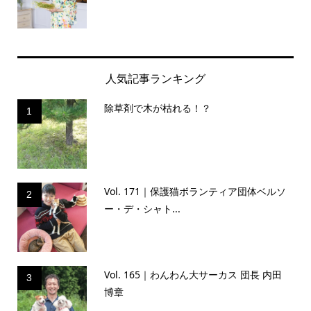
人気記事ランキング
除草剤で木が枯れる！？
1
Vol. 171｜保護猫ボランティア団体ベルソ
2
ー・デ・シャト...
Vol. 165｜わんわん大サーカス 団長 内田
3
博章