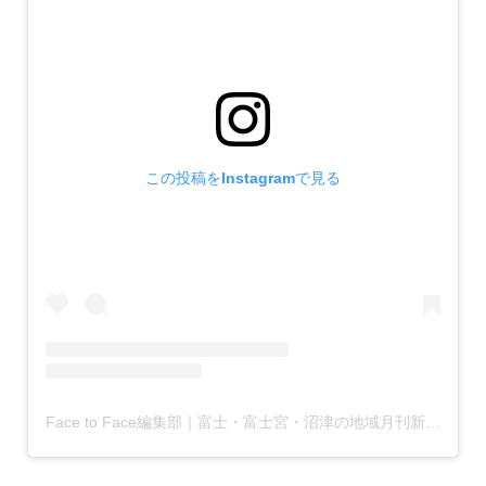
この投稿をInstagramで見る
Face to Face編集部｜富士・富士宮・沼津の地域月刊新聞(@facetoface.contextually)がシェアした投稿