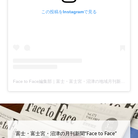
この投稿をInstagramで見る
Face to Face編集部｜富士・富士宮・沼津の地域月刊新聞(@facetoface.contextually)がシェアした投稿
富士・富士宮・沼津の月刊新聞“Face to Face”