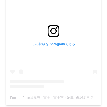
この投稿をInstagramで見る
Face to Face編集部｜富士・富士宮・沼津の地域月刊新聞(@facetoface.contextually)がシェアした投稿