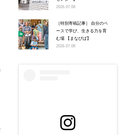
2026.07.08
［特別寄稿記事］ 自分のペ
ースで学び、生きる力を育
む場 【まなびば】
2026.07.08
手
り
、
く
な