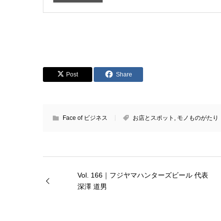
Post
Share
Face of ビジネス
お店とスポット
,
モノものがたり
Vol. 166｜フジヤマハンターズビール 代表
深澤 道男