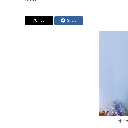
2020.09.09
Post
Share
オー