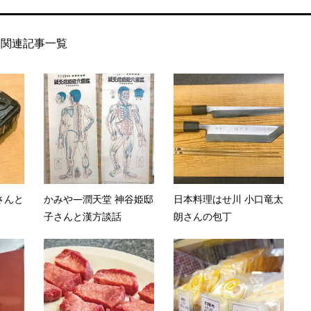
関連記事一覧
さんと
かみや―潤天堂 神谷姫邸
日本料理はせ川 小口竜太
子さんと漢方談話
朗さんの包丁