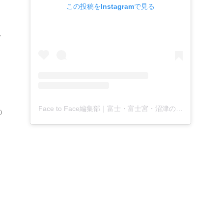
この投稿をInstagramで見る
て
と
Face to Face編集部｜富士・富士宮・沼津の地域月刊新聞(@facetoface.contextually)がシェアした投稿
）