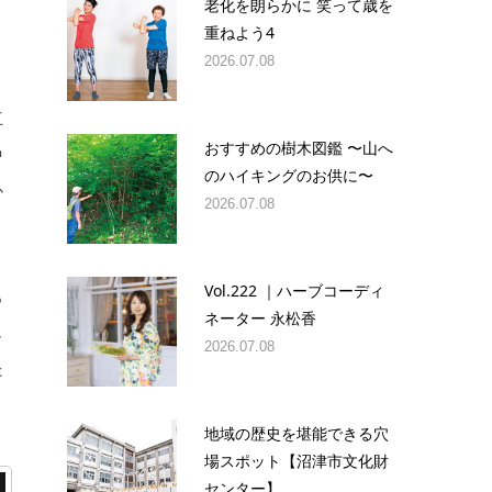
老化を朗らかに 笑って歳を
重ねよう4
2026.07.08
と
互
おすすめの樹木図鑑 〜山へ
中
のハイキングのお供に〜
か
2026.07.08
Vol.222 ｜ハーブコーディ
も
ネーター 永松香
し
2026.07.08
た
地域の歴史を堪能できる穴
場スポット【沼津市文化財
センター】