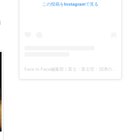
この投稿をInstagramで見る
楽
Face to Face編集部｜富士・富士宮・沼津の地域月刊新聞(@facetoface.contextually)がシェアした投稿