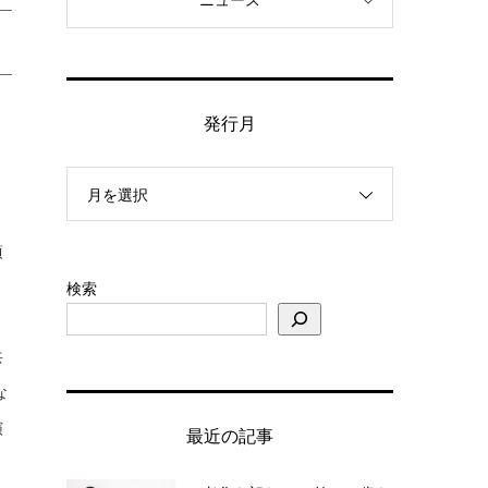
ニュース
発行月
、
月を選択
、
頃
検索
共
な
演
最近の記事