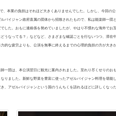
加で、本業の負担はそれほど大きくありませんでした。しかし、今回の公
ゼルバイジャン政府直属の団体から招致されたもので、私は能楽師一団
変でした。おもに連絡係を努めていましたが、やはり不慣れな海外でお
はどうなってる？」などなど、さまざまな確認ごとを行ないつつ、滞在
体力的な疲労よりも、公演を無事に終えるまでの心理的負担の方が大き
楽師一団は、本公演翌日に観光に案内されました。至れり尽くせりのお
となりました。新鮮な野菜を豊富に使ったアゼルバイジャン料理を堪能
だき、アゼルバイジャンという国のうんちくを語れるほどに詳しくなっ