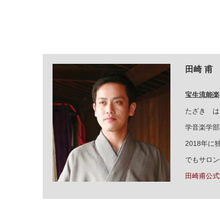
田崎 甫
宝生流能楽
たざき は
学音楽学部
2018年
でもサロン
田崎甫公式