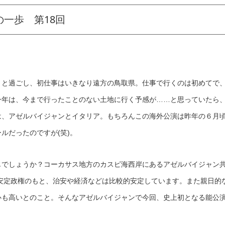
の一歩 第18回
りと過ごし、初仕事はいきなり遠方の鳥取県。仕事で行くのは初めてで
今年は、今まで行ったことのない土地に行く予感が……と思っていたら
は、アゼルバイジャンとイタリア。もちろんこの海外公演は昨年の６月
ルだったのですが(笑)。
じでしょうか？コーカサス地方のカスピ海西岸にあるアゼルバイジャン
期安定政権のもと、治安や経済などは比較的安定しています。また親日的
心も高いとのこと。そんなアゼルバイジャンで今回、史上初となる能公