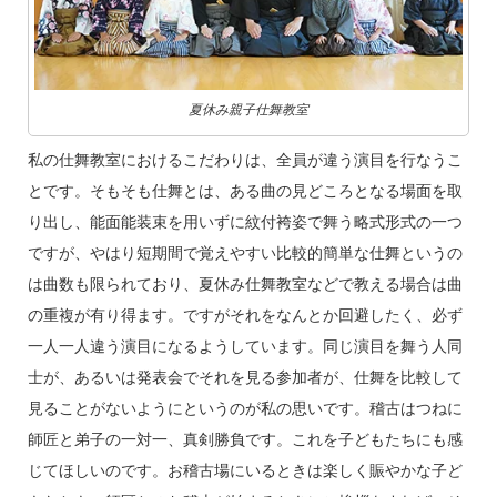
夏休み親子仕舞教室
私の仕舞教室におけるこだわりは、全員が違う演目を行なうこ
とです。そもそも仕舞とは、ある曲の見どころとなる場面を取
り出し、能面能装束を用いずに紋付袴姿で舞う略式形式の一つ
ですが、やはり短期間で覚えやすい比較的簡単な仕舞というの
は曲数も限られており、夏休み仕舞教室などで教える場合は曲
の重複が有り得ます。ですがそれをなんとか回避したく、必ず
一人一人違う演目になるようしています。同じ演目を舞う人同
士が、あるいは発表会でそれを見る参加者が、仕舞を比較して
見ることがないようにというのが私の思いです。稽古はつねに
師匠と弟子の一対一、真剣勝負です。これを子どもたちにも感
じてほしいのです。お稽古場にいるときは楽しく賑やかな子ど