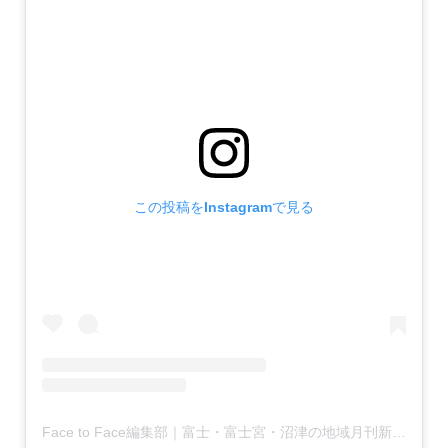
この投稿をInstagramで見る
Face to Face編集部｜富士・富士宮・沼津の地域月刊新聞(@facetoface.contextually)がシェアした投稿