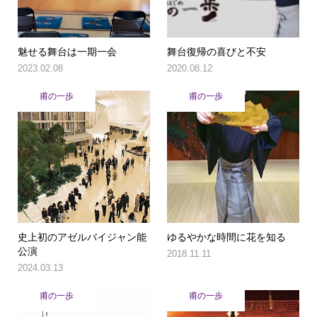
魅せる舞台は一期一会
舞台復帰の喜びと不安
2023.02.08
2020.08.12
甫の一歩
甫の一歩
史上初のアゼルバイジャン能
ゆるやかな時間に花を知る
公演
2018.11.11
2024.03.13
甫の一歩
甫の一歩