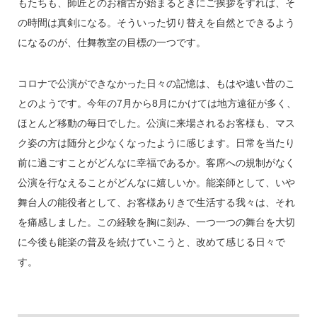
もたちも、師匠とのお稽古が始まるときにご挨拶をすれば、そ
の時間は真剣になる。そういった切り替えを自然とできるよう
になるのが、仕舞教室の目標の一つです。
コロナで公演ができなかった日々の記憶は、もはや遠い昔のこ
とのようです。今年の7月から8月にかけては地方遠征が多く、
ほとんど移動の毎日でした。公演に来場されるお客様も、マス
ク姿の方は随分と少なくなったように感じます。日常を当たり
前に過ごすことがどんなに幸福であるか。客席への規制がなく
公演を行なえることがどんなに嬉しいか。能楽師として、いや
舞台人の能役者として、お客様ありきで生活する我々は、それ
を痛感しました。この経験を胸に刻み、一つ一つの舞台を大切
に今後も能楽の普及を続けていこうと、改めて感じる日々で
す。