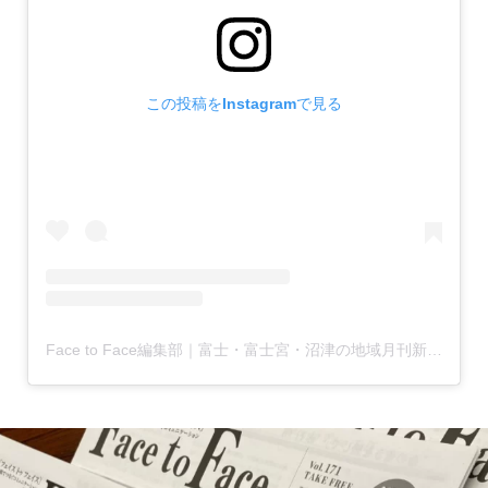
この投稿をInstagramで見る
Face to Face編集部｜富士・富士宮・沼津の地域月刊新聞(@facetoface.contextually)がシェアした投稿