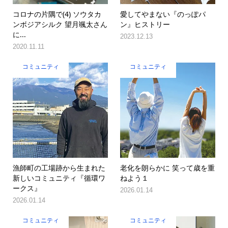
コロナの片隅で(4) ソウタカ
愛してやまない『のっぽパ
ンボジアシルク 望月颯太さん
ン』ヒストリー
に...
2023.12.13
2020.11.11
コミュニティ
コミュニティ
漁師町の工場跡から生まれた
老化を朗らかに 笑って歳を重
新しいコミュニティ『循環ワ
ねよう１
ークス』
2026.01.14
2026.01.14
コミュニティ
コミュニティ