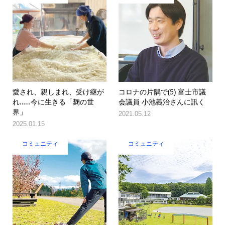
愛され、親しまれ、受け継が
コロナの片隅で(5) 富士市議
れ……今に生きる「麹の世
会議員 小池義治さんに訊く
界」
2021.05.12
2025.01.15
コミュニティ
コミュニティ