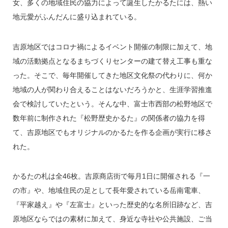
女、多くの地域住民の協力によって誕生したかるたには、熱い
地元愛がふんだんに盛り込まれている。
吉原地区ではコロナ禍によるイベント開催の制限に加えて、地
域の活動拠点となるまちづくりセンターの建て替え工事も重な
った。そこで、毎年開催してきた地区文化祭の代わりに、何か
地域の人が関わり合えることはないだろうかと、生涯学習推進
会で検討していたという。そんな中、富士市西部の松野地区で
数年前に制作された『松野歴史かるた』の関係者の協力を得
て、吉原地区でもオリジナルのかるたを作る企画が実行に移さ
れた。
かるたの札は全46枚。吉原商店街で毎月1日に開催される『一
の市』や、地域住民の足として長年愛されている岳南電車、
『平家越え』や『左富士』といった歴史的な名所旧跡など、吉
原地区ならではの素材に加えて、身近な寺社や公共施設、ご当