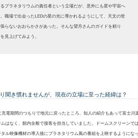
あるプラネタリウムの責任者という立場だが、意外にも星や宇宙へ
。職場で出会ったLEDの星の光に導かれるようにして、天文の世
を張らないおおらかさがあった。そんな望月さんのガイドを頼り
界を見上げてみよう。
り聞き慣れませんが、現在の立場に至った経緯は？
に充電期間のつもりで地元に戻ったところ、知人の紹介もあって富士川
ウムはなく、館内全般で接客を担当していました。ドームスクリーンで
ジタル映像機材の導入後にプラネタリウム風の番組を上映するようにな