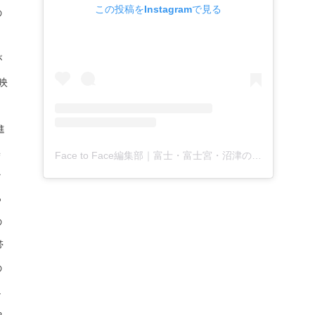
この投稿をInstagramで見る
の
が
映
。
進
操
Face to Face編集部｜富士・富士宮・沼津の地域月刊新聞(@facetoface.contextually)がシェアした投稿
ラ
っ
の
帯
の
し
や