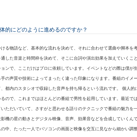
体的にどのように進めるのですか？
かける物語など、基本的な流れを決めて、それに合わせて選曲や脚本を
を通した音楽と時間枠を決めて、そこに台詞や演出効果を加えていくこ
ションで、ここだけはプロに依頼しています。イベントなどの際は僕が
み手の声質や技術によってまったく違った印象になります。番組のイメ
、都内のスタシオで収録した音声を持ち帰るという流れです。 個人的
いるので、これまではほとんどの番組で男性を起用しています。最近で
ていただいていて、さすがと思わせる語りのテクニックで番組の魅力を
投影機の星の動きとデジタル映像、音声、効果音などを合成していくん
ムの中、たった一人でパソコンの画面と映像を交互に見なから細かい調