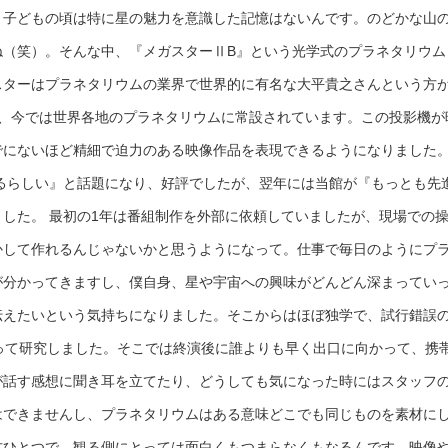
。子どもの頃は特に星の魅力を意識した記憶はないんです。のどかな山
ね（笑）。そんな中、『メガスターⅡB』という光学式のプラネタリウム
スターはプラネタリウムの業界で世界的に有名な大平貴之さんという方
り、今では世界各地のプラネタリウムに常設されています。この投影機が
でにないほど精細で迫力のある映像作品を表現できるようになりました
あるらしい』と話題になり、好評でしたが、翌年には当館が『もっとも先
した。 最初の1年は番組制作を外部に依頼していましたが、現場での
かして作れるんじゃないかと思うようになって。仕事で毎日のようにプ
が分かってきますし、僕自身、星や宇宙への興味がどんどん深まってい
伝えたいという気持ちになりました。そこからはほぼ独学で、試行錯誤
って研究しました。そこでは終演後に誰よりも早く出口に向かって、携
が話す感想に聞き耳を立てたり、どうしても気になった時にはスタッフ
はできませんし、プラネタリウムはある意味どこでも同じものを素材に
方ひとつで、観る側にとっては面白くもつまらなくもなるんです。映像