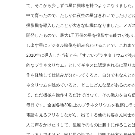
て、そこから少しずつ星に興味を持つようになりました
中で育ったので、たしかに夜空の星はきれいでしたけど
投影機を導入したことが大きな転機になりました。メガ
開発したもので、最大1千万個の星を投影する能力があ
し出す星にデジタル映像を組み合わせることで、これま
2010年に導入した当初から『すごいプラネタリウムが
的なプラネタリウム』としてギネスに認定されるに至りま
作を経験して仕組みが分かってくると、自分でもなんと
ネタリウムを眺めていると、どこにどんな星があるのか
て、ただ機械を操作するだけではなく、その魅力を自ら
毎日です。全国各地30以上のプラネタリウムを視察に行
電話を見るフリをしながら、出てくる他のお客さん同士
人に声をかけたりして。星座そのものは勝手に作ること
ているんですけど、同じ星の話でも、説明の仕方や見せ