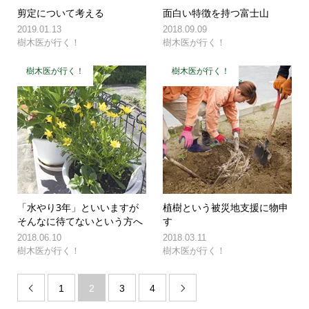
剪定について考える
面白い特徴を持つ富士山
2019.01.13
2018.09.09
樹木医が行く！
樹木医が行く！
樹木医が行く！
樹木医が行く！
「水やり3年」といいますが
植樹という被災地支援に物申
そんなに待てないという方へ
す
2018.06.10
2018.03.11
樹木医が行く！
樹木医が行く！
1
2
3
4

