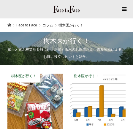
Face to Face
コラム
樹木医が行く！
樹木医が行く！
富士と東北被災地を股にかけ活躍する木のお医者さん・喜多智靖による、
お庭に役立つヒントと雑学。
樹木医が行く！
樹木医が行く！