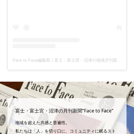
Face to Face編集部｜富士・富士宮・沼津の地域月刊新聞(@facetoface.contextually)がシェアした投稿
富士・富士宮・沼津の月刊新聞“Face to Face”
地域を超えた共感と普遍性。
私たちは「人」を切り口に、コミュニティに眠るスト