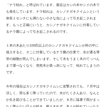
「ナラ枯れ」と呼ばれています。最近はカシの木やシイの木で
も発生しています。ナラ枯れは、カシノナガキクイムシという
体長１センチにも満たない小さな虫によって引き起こされま
す。もっと正確にいうと、カシノナガキクイムシに付着してい
るナラ菌によって引き起こされるのです。
１本の木あたり100匹以上のカシノナガキクイムシが幹の中に
侵入すると、そこに付着しているナラ菌の仕業で、水が通る導
管の細胞が死んでしまいます。そして水をうまく木のてっぺん
まで運べなくなり、突然木が真っ赤になって、枯れてしまうの
です。
今年の場合はカシノナガキクイムシに攻撃されても、７月中は
涼しく、雨も多く降っていたので、水がたくさんあり、なんと
か生き延びることができていましたが、８月に猛暑で雨がまっ
たく降らない日々が続き、耐えきれず、木々が枯れていったた