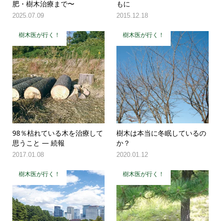
肥・樹木治療まで〜
もに
2025.07.09
2015.12.18
樹木医が行く！
樹木医が行く！
98％枯れている木を治療して
樹木は本当に冬眠しているの
思うこと ― 続報
か？
2017.01.08
2020.01.12
樹木医が行く！
樹木医が行く！