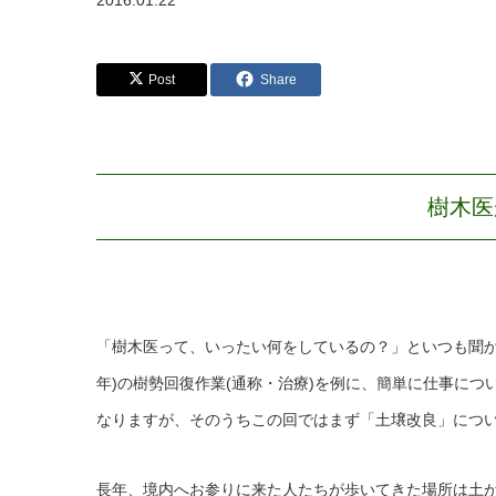
2016.01.22
Post
Share
樹木医
「樹木医って、いったい何をしているの？」といつも聞か
年)の樹勢回復作業(通称・治療)を例に、簡単に仕事に
なりますが、そのうちこの回ではまず「土壌改良」につ
長年、境内へお参りに来た人たちが歩いてきた場所は土