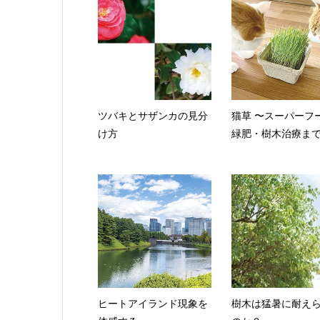
ツバキとサザンカの見分
猫草 〜スーパーフ
け方
緑肥・樹木治療ま
ヒートアイランド現象を
樹木は猛暑に耐え