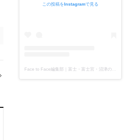
この投稿をInstagramで見る
Face to Face編集部｜富士・富士宮・沼津の地域月刊新聞(@facetoface.contextually)がシェアした投稿