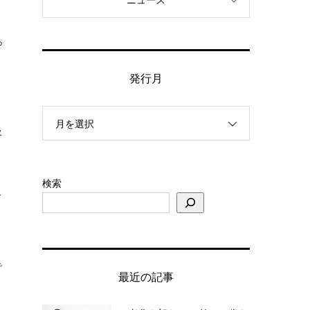
ニュース
ら
発行月
月を選択
吸
検索
て
で
最近の記事