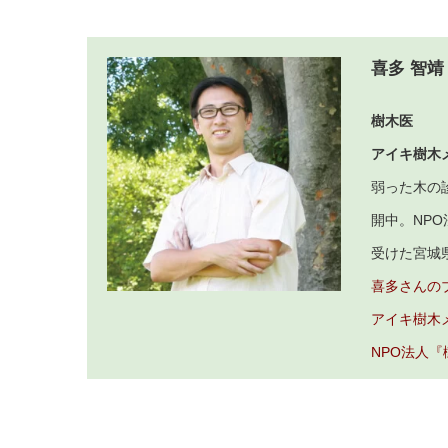
喜多 智靖
樹木医
アイキ樹木
弱った木の
開中。NP
受けた宮城
喜多さんの
アイキ樹木
NPO法人