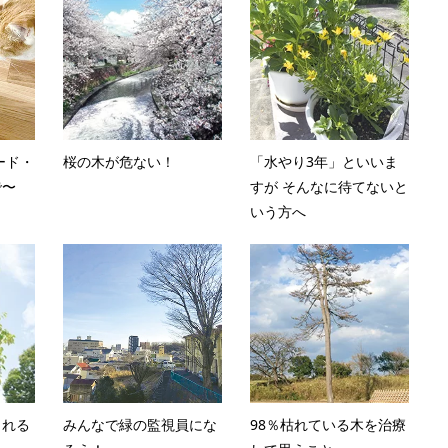
ード・
桜の木が危ない！
「水やり3年」といいま
で〜
すが そんなに待てないと
いう方へ
られる
みんなで緑の監視員にな
98％枯れている木を治療