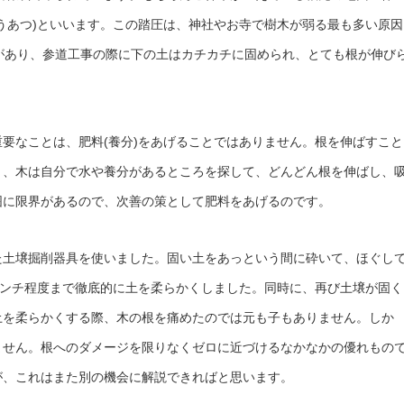
うあつ)といいます。この踏圧は、神社やお寺で樹木が弱る最も多い原因
があり、参道工事の際に下の土はカチカチに固められ、とても根が伸び
要なことは、肥料(養分)をあげることではありません。根を伸ばすこと
と、木は自分で水や養分があるところを探して、どんどん根を伸ばし、
囲に限界があるので、次善の策として肥料をあげるのです。
た土壌掘削器具を使いました。固い土をあっという間に砕いて、ほぐし
センチ程度まで徹底的に土を柔らかくしました。同時に、再び土壌が固く
土を柔らかくする際、木の根を痛めたのでは元も子もありません。しか
ません。根へのダメージを限りなくゼロに近づけるなかなかの優れもの
が、これはまた別の機会に解説できればと思います。