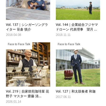
Vol. 137｜シンガーソングラ
Vol. 144｜企業組合フジヤマ
イター 笹倉 慎介
ドローン 代表理事 望月 ...
2018.04.08
2018.11.11
Face to Face Talk
Face to Face Talk
Vol. 219｜自家焙煎珈琲屋 花
Vol. 127｜和太鼓奏者 和迦
野子 マスター 齋藤 清...
2017.06.11
2026.01.14