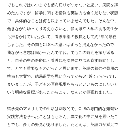
でもこれではいつまでも踏ん切りがつかないと思い、病院を辞
めたんですが、留学に関する情報も英語力も全く足りない状態
で、具体的なことは何も決まっていませんでした。そんな中、
働きながらゆっくり考えなさいと、静岡県立大学のある先生か
ら声をかけていただいて、看護学部の教員として約2年間勤務
しました。その間もCLSへの思いはずっと消えなかったので、
我ながら意志は固かったんですね。でもこの時期を振り返る
と、自分の中の医療観・看護観を冷静に見つめ直す時間とし
て、とても重要なものだったと思います。英語の勉強や費用の
準備も大変で、結局留学を思い立ってから6年近くかかってし
まいましたが、子どもの医療現場をもっといいものにしたいと
いう明確な目標があったからこそ、なんとか頑張れました。
留学先のアメリカでの生活は刺数的で、CLSの専門的な知識や
実践方法を学べたことはもちろん、異文化の中に身を置いたこ
とでも、多くの発見がありました。たとえば、英語力が満足で