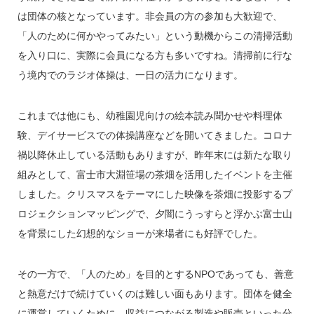
は団体の核となっています。非会員の方の参加も大歓迎で、
「人のために何かやってみたい」という動機からこの清掃活動
を入り口に、実際に会員になる方も多いですね。清掃前に行な
う境内でのラジオ体操は、一日の活力になります。
これまでは他にも、幼稚園児向けの絵本読み聞かせや料理体
験、デイサービスでの体操講座などを開いてきました。コロナ
禍以降休止している活動もありますが、昨年末には新たな取り
組みとして、富士市大淵笹場の茶畑を活用したイベントを主催
しました。クリスマスをテーマにした映像を茶畑に投影するプ
ロジェクションマッピングで、夕闇にうっすらと浮かぶ富士山
を背景にした幻想的なショーが来場者にも好評でした。
その一方で、「人のため」を目的とするNPOであっても、善意
と熱意だけで続けていくのは難しい面もあります。団体を健全
に運営していくために、収益につながる製造や販売といった分