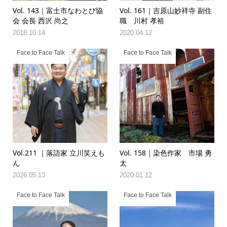
Vol. 143｜富士市なわとび協
Vol. 161｜吉原山妙祥寺 副住
会 会長 西沢 尚之
職 川村 孝裕
2018.10.14
2020.04.12
Face to Face Talk
Face to Face Talk
Vol.211 ｜落語家 立川笑えも
Vol. 158｜染色作家 市場 勇
ん
太
2026.05.13
2020.01.12
Face to Face Talk
Face to Face Talk