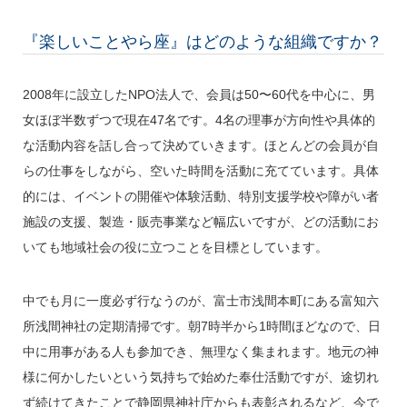
『楽しいことやら座』はどのような組織ですか？
2008年に設立したNPO法人で、会員は50〜60代を中心に、男
女ほぼ半数ずつで現在47名です。4名の理事が方向性や具体的
な活動内容を話し合って決めていきます。ほとんどの会員が自
らの仕事をしながら、空いた時間を活動に充てています。具体
的には、イベントの開催や体験活動、特別支援学校や障がい者
施設の支援、製造・販売事業など幅広いですが、どの活動にお
いても地域社会の役に立つことを目標としています。
中でも月に一度必ず行なうのが、富士市浅間本町にある富知六
所浅間神社の定期清掃です。朝7時半から1時間ほどなので、日
中に用事がある人も参加でき、無理なく集まれます。地元の神
様に何かしたいという気持ちで始めた奉仕活動ですが、途切れ
ず続けてきたことで静岡県神社庁からも表彰されるなど、今で