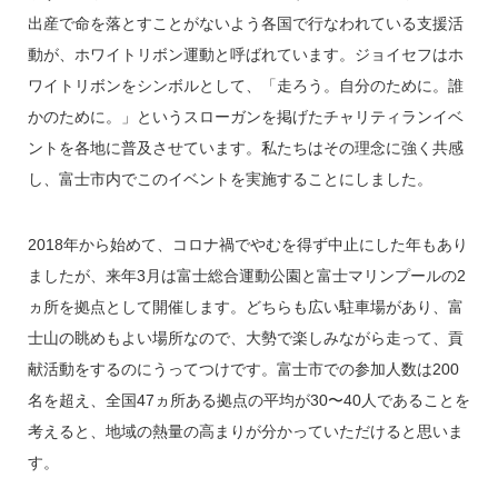
出産で命を落とすことがないよう各国で行なわれている支援活
動が、ホワイトリボン運動と呼ばれています。ジョイセフはホ
ワイトリボンをシンボルとして、「走ろう。自分のために。誰
かのために。」というスローガンを掲げたチャリティランイベ
ントを各地に普及させています。私たちはその理念に強く共感
し、富士市内でこのイベントを実施することにしました。
2018年から始めて、コロナ禍でやむを得ず中止にした年もあり
ましたが、来年3月は富士総合運動公園と富士マリンプールの2
ヵ所を拠点として開催します。どちらも広い駐車場があり、富
士山の眺めもよい場所なので、大勢で楽しみながら走って、貢
献活動をするのにうってつけです。富士市での参加人数は200
名を超え、全国47ヵ所ある拠点の平均が30〜40人であることを
考えると、地域の熱量の高まりが分かっていただけると思いま
す。