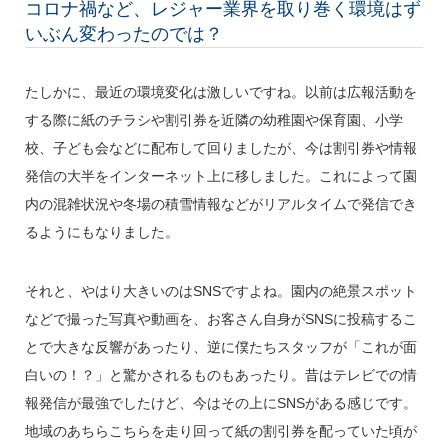
コロナ禍など、レジャー業界を取り巻く環境はず
いぶん変わったのでは？
たしかに、最近の環境変化は激しいですね。以前は広報活動を
する際に紙のチラシや割引券を近隣の幼稚園や保育園、小学
校、子ども会などに配布して回りましたが、今は割引券や情報
発信の大半をインターネット上に移しました。これによって園
内の混雑状況や冬場の積雪情報などがリアルタイムで発信でき
るようにもなりました。
それと、やはり大きいのはSNSですよね。園内の絶景スポット
などで撮った写真や動画を、お客さん自身がSNSに投稿するこ
とで大きな反響があったり、逆に僕たちスタッフが「これが面
白いの！？」と驚かされるものもあったり。昔はテレビでの情
報発信が最強でしたけど、今はその上にSNSがある感じです。
地域のあちらこちらを走り回って紙の割引券を配っていた頃が