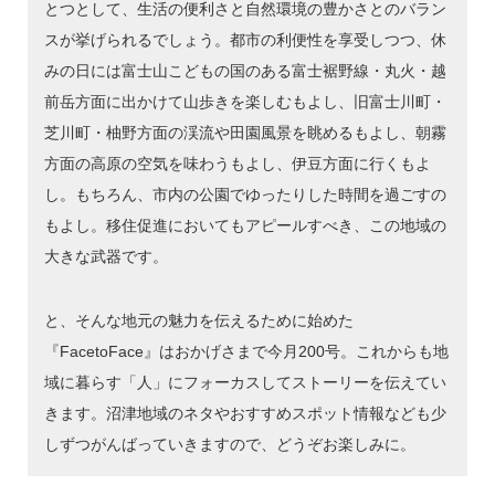
とつとして、生活の便利さと自然環境の豊かさとのバラン
スが挙げられるでしょう。都市の利便性を享受しつつ、休
みの日には富士山こどもの国のある富士裾野線・丸火・越
前岳方面に出かけて山歩きを楽しむもよし、旧富士川町・
芝川町・柚野方面の渓流や田園風景を眺めるもよし、朝霧
方面の高原の空気を味わうもよし、伊豆方面に行くもよ
し。もちろん、市内の公園でゆったりした時間を過ごすの
もよし。移住促進においてもアピールすべき、この地域の
大きな武器です。
と、そんな地元の魅力を伝えるために始めた
『FacetoFace』はおかげさまで今月200号。これからも地
域に暮らす「人」にフォーカスしてストーリーを伝えてい
きます。沼津地域のネタやおすすめスポット情報なども少
しずつがんばっていきますので、どうぞお楽しみに。