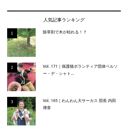
人気記事ランキング
除草剤で木が枯れる！？
1
Vol. 171｜保護猫ボランティア団体ベルソ
2
ー・デ・シャト...
Vol. 165｜わんわん大サーカス 団長 内田
3
博章