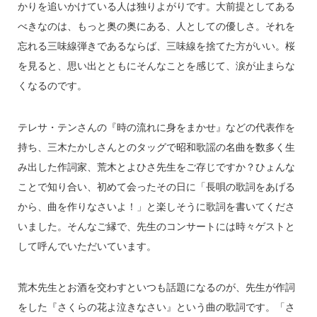
かりを追いかけている人は独りよがりです。大前提としてある
べきなのは、もっと奥の奥にある、人としての優しさ。それを
忘れる三味線弾きであるならば、三味線を捨てた方がいい。桜
を見ると、思い出とともにそんなことを感じて、涙が止まらな
くなるのです。
テレサ・テンさんの『時の流れに身をまかせ』などの代表作を
持ち、三木たかしさんとのタッグで昭和歌謡の名曲を数多く生
み出した作詞家、荒木とよひさ先生をご存じですか？ひょんな
ことで知り合い、初めて会ったその日に「長唄の歌詞をあげる
から、曲を作りなさいよ！」と楽しそうに歌詞を書いてくださ
いました。そんなご縁で、先生のコンサートには時々ゲストと
して呼んでいただいています。
荒木先生とお酒を交わすといつも話題になるのが、先生が作詞
をした『さくらの花よ泣きなさい』という曲の歌詞です。「さ