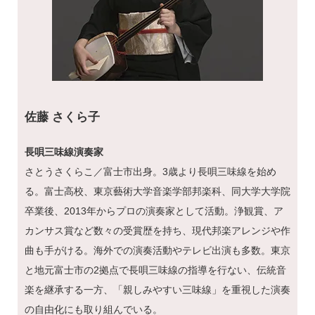
佐藤 さくら子
長唄三味線演奏家
さとうさくらこ／富士市出身。3歳より長唄三味線を始め
る。富士高校、東京藝術大学音楽学部邦楽科、同大学大学院
卒業後、2013年からプロの演奏家として活動。浄観賞、ア
カンサス賞など数々の受賞歴を持ち、現代邦楽アレンジや作
曲も手がける。海外での演奏活動やテレビ出演も多数。東京
と地元富士市の2拠点で長唄三味線の指導を行ない、伝統音
楽を継承する一方、「親しみやすい三味線」を重視した演奏
の自由化にも取り組んでいる。