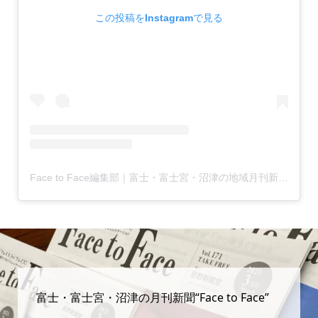
この投稿をInstagramで見る
Face to Face編集部｜富士・富士宮・沼津の地域月刊新聞(@facetoface.contextually)がシェアした投稿
富士・富士宮・沼津の月刊新聞“Face to Face”