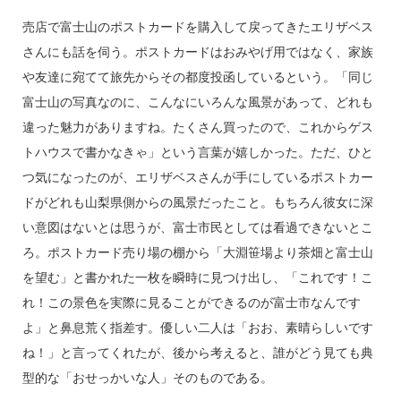
売店で富士山のポストカードを購入して戻ってきたエリザベス
さんにも話を伺う。ポストカードはおみやげ用ではなく、家族
や友達に宛てて旅先からその都度投函しているという。「同じ
富士山の写真なのに、こんなにいろんな風景があって、どれも
違った魅力がありますね。たくさん買ったので、これからゲス
トハウスで書かなきゃ」という言葉が嬉しかった。ただ、ひと
つ気になったのが、エリザベスさんが手にしているポストカー
ドがどれも山梨県側からの風景だったこと。もちろん彼女に深
い意図はないとは思うが、富士市民としては看過できないとこ
ろ。ポストカード売り場の棚から「大淵笹場より茶畑と富士山
を望む」と書かれた一枚を瞬時に見つけ出し、「これです！こ
れ！この景色を実際に見ることができるのが富士市なんです
よ」と鼻息荒く指差す。優しい二人は「おお、素晴らしいです
ね！」と言ってくれたが、後から考えると、誰がどう見ても典
型的な「おせっかいな人」そのものである。