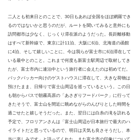
二人とも初来日とのことで、30日もあれば全国をほぼ網羅でき
るのではないかと思うのだが、ルートを聞いてみると意外にも
訪問都市は少なく、じっくり滞在派のようだった。長距離移動
はすべて新幹線で、東京に計11泊、大阪に6泊、北海道の函館
に4泊、そして嬉しいことに、今は我らが富士市に6泊滞在して
いる最中とのこと。これまで何度も新富士駅周辺で取材してき
たが、富士市内に連泊中という旅行者に会えたのは初めてだ。
バックパッカー向けのゲストハウスに滞在して、大きな荷物は
預けたまま、日帰りで富士山周辺を巡っているという。この日
も朝からバスで朝霧高原の「あさぎりフードパーク」に行って
きたそうで、富士山を間近に眺めながらのんびりとした時間を
過ごせたと嬉しそうだった。また、翌日には白糸の滝を訪れる
予定で、フロリアンさんは「富士山周辺が日本旅行で最大のハ
イライトだと思っているので、明日は天気も良さそうだし、本
当に楽しみです」と語ってくれた。また富士市の印象について