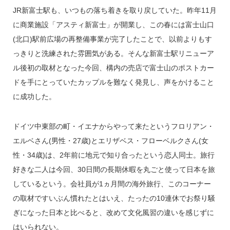
JR新富士駅も、いつもの落ち着きを取り戻していた。昨年11月
に商業施設「アスティ新富士」が開業し、この春には富士山口
(北口)駅前広場の再整備事業が完了したことで、以前よりもす
っきりと洗練された雰囲気がある。そんな新富士駅リニューア
ル後初の取材となった今回、構内の売店で富士山のポストカー
ドを手にとっていたカップルを難なく発見し、声をかけること
に成功した。
ドイツ中東部の町・イエナからやって来たというフロリアン・
エルベさん(男性・27歳)とエリザベス・フローベルクさん(女
性・34歳)は、2年前に地元で知り合ったという恋人同士。旅行
好きな二人は今回、30日間の長期休暇を丸ごと使って日本を旅
しているという。会社員が1ヵ月間の海外旅行、このコーナー
の取材ですいぶん慣れたとはいえ、たったの10連休でお祭り騒
ぎになった日本と比べると、改めて文化風習の違いを感じずに
はいられない。